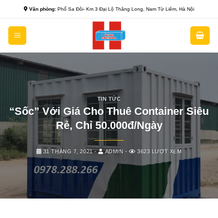
Skip
Văn phòng:
Phố Sa Đôi- Km 3 Đại Lộ Thăng Long, Nam Từ Liêm, Hà Nội
to
content
TIN TỨC
“Sốc” Với Giá Cho Thuê Container Siêu
Rẻ, Chỉ 50.000đ/Ngày
31 THÁNG 7, 2021
-
ADMIN
-
3623 LƯỢT XEM