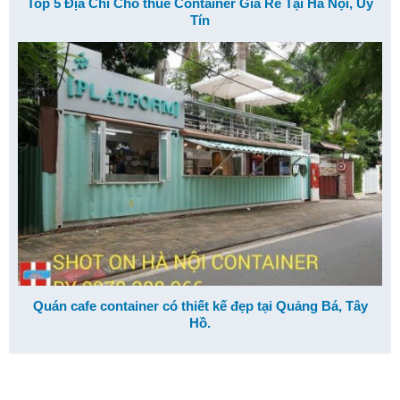
Top 5 Địa Chỉ Cho thuê Container Giá Rẻ Tại Hà Nội, Uy
Tín
Quán cafe container có thiết kế đẹp tại Quảng Bá, Tây
Hồ.