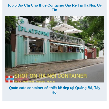
Top 5 Địa Chỉ Cho thuê Container Giá Rẻ Tại Hà Nội, Uy
Tín
Quán cafe container có thiết kế đẹp tại Quảng Bá, Tây
Hồ.