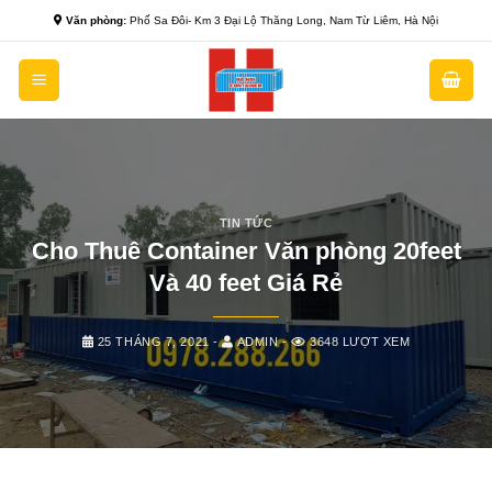
Skip
Văn phòng:
Phố Sa Đôi- Km 3 Đại Lộ Thăng Long, Nam Từ Liêm, Hà Nội
to
content
TIN TỨC
Cho Thuê Container Văn phòng 20feet
Và 40 feet Giá Rẻ
25 THÁNG 7, 2021
-
ADMIN
-
3648 LƯỢT XEM