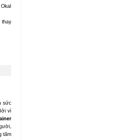
 Okal
 thay
n sức
ởi vì
ainer
gười,
g tấm