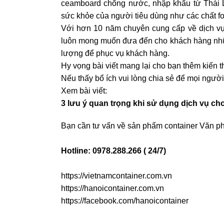
ceamboard chống nước, nhập khẩu từ Thái L
sức khỏe của người tiêu dùng như các chất f
Với hơn 10 năm chuyên cung cấp về dịch v
luôn mong muốn đưa đến cho khách hàng nhữn
lượng để phục vụ khách hàng.
Hy vọng bài viết mang lại cho bạn thêm kiến 
Nếu thấy bổ ích vui lòng chia sẻ để mọi người
Xem bài viết:
3 lưu ý quan trọng khi sử dụng dịch vụ ch
Bạn cần tư vấn về sản phẩm container Văn phò
Hotline: 0978.288.266 ( 24/7)
https://vietnamcontainer.com.vn
https://hanoicontainer.com.vn
https://facebook.com/hanoicontainer