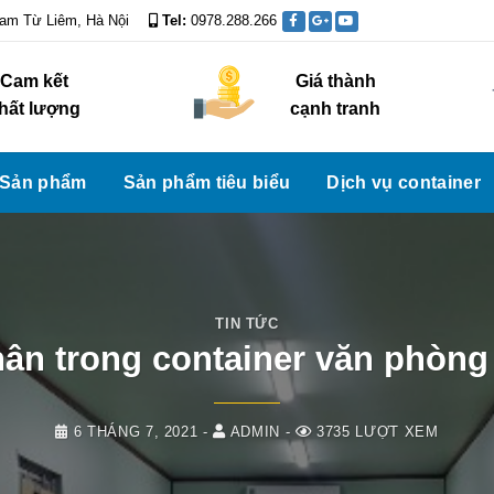
Nam Từ Liêm, Hà Nội
Tel:
0978.288.266
Assign a menu i
Cam kết
Giá thành
hất lượng
cạnh tranh
Sản phẩm
Sản phẩm tiêu biểu
Dịch vụ container
TIN TỨC
ân trong container văn phòng 
6 THÁNG 7, 2021
-
ADMIN
-
3735 LƯỢT XEM