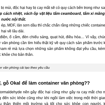
bị mùi, độc hại hay bị cay mắt sẽ có quy cách bên trong như sa
 cách nhiệt, vách ốp vật liệu tấm ceamboard, tấm xi măng
nước nội thất.
 ép, MDF, lăn sơn dầu thì chắc chắn rằng những chiếc containe
hại về lâu dài.
ị điện, ổ cắm, đèn chiếu sáng, quạt hút, điều hòa… Vì vậy, chú
 văn phòng cần tìm hiểu thật kỹ về quy cách sản phẩm trước k
tham rẻ mà lựa chọn những sản phẩm không đạt yêu cầu, kém
 khỏe cho bản thân.
r văn phòng cải tạo theo yêu cầu
, gỗ Okal để làm container văn phòng??
 formaldehyde nên gây độc hại cũng như gây ra cay mắt cho 
 đến sức khỏe cũng như khi ngồi làm việc trong một thời gian
u thân thiện môi trường và tốt cho sức khỏe con người, 