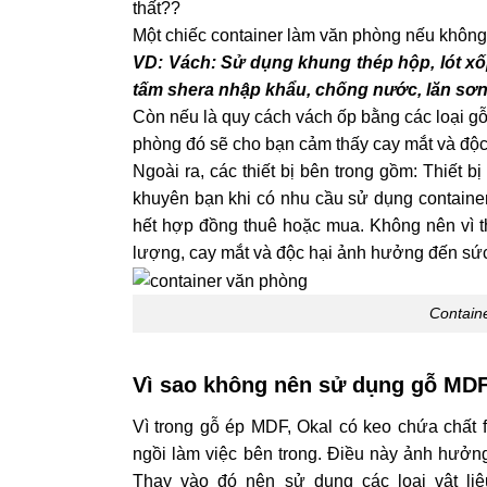
thất??
Một chiếc container làm văn phòng nếu không 
VD: Vách: Sử dụng khung thép hộp, lót xốp
tấm shera nhập khẩu, chống nước, lăn sơn 
Còn nếu là quy cách vách ốp bằng các loại gỗ
phòng đó sẽ cho bạn cảm thấy cay mắt và độc 
Ngoài ra, các thiết bị bên trong gồm: Thiết b
khuyên bạn khi có nhu cầu sử dụng container
hết hợp đồng thuê hoặc mua. Không nên vì 
lượng, cay mắt và độc hại ảnh hưởng đến sức
Containe
Vì sao không nên sử dụng gỗ MDF
Vì trong gỗ ép MDF, Okal có keo chứa chất
ngồi làm việc bên trong. Điều này ảnh hưởng
Thay vào đó nên sử dụng các loại vật liệ