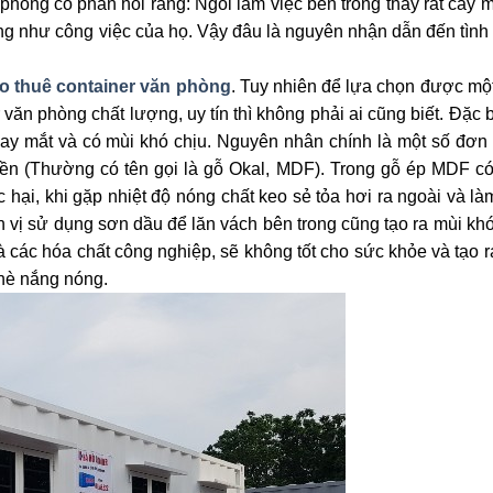
hòng có phản hồi rằng: Ngồi làm việc bên trong thấy rất cay m
g như công việc của họ. Vậy đâu là nguyên nhận dẫn đến tình 
o thuê container văn phòng
. Tuy nhiên để lựa chọn được mộ
văn phòng chất lượng, uy tín thì không phải ai cũng biết. Đặc b
ay mắt và có mùi khó chịu. Nguyên nhân chính là một số đơn 
tiền (Thường có tên gọi là gỗ Okal, MDF). Trong gỗ ép MDF có
c hại, khi gặp nhiệt độ nóng chất keo sẻ tỏa hơi ra ngoài và l
n vị sử dụng sơn dầu để lăn vách bên trong cũng tạo ra mùi khó
à các hóa chất công nghiệp, sẽ không tốt cho sức khỏe và tạo r
hè nắng nóng.