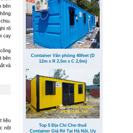
h bên
không
chịu.
hi rõ
ị cay
 công
Container Văn phòng 40feet (D
t bên
12m x R 2,5m x C 2,6m)
ắt và
 liệu
Top 5 Địa Chỉ Cho thuê
c nột
Container Giá Rẻ Tại Hà Nội, Uy