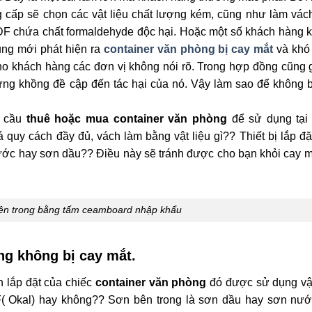
ng cấp sẽ chọn các vật liệu chất lượng kém, cũng như làm vác
 MDF chứa chất formaldehyde độc hại. Hoặc một số khách hàng 
dụng mới phát hiện ra
container văn phòng bị cay mắt
và khó 
cho khách hàng các đơn vị không nói rõ. Trong hợp đồng cũng g
ưng khồng đề cập đến tác hại của nó. Vậy làm sao để không b
u cầu
thuê hoặc mua container văn phòng
để sử dụng tại
 quy cách đầy đủ, vách làm bằng vật liệu gì?? Thiết bị lắp đặ
ước hay sơn dầu?? Điều này sẽ tránh được cho bạn khỏi cay m
ên trong bằng tấm ceamboard nhập khẩu
ng không bị cay mắt.
h lắp đặt của chiếc
container văn phòng
đó được sử dụng vật
( Okal) hay không?? Sơn bên trong là sơn dầu hay sơn nướ