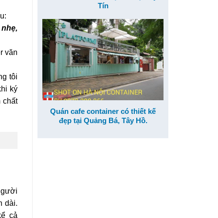
Tín
u:
 nhẹ,
r văn
ng tôi
hi ký
 chất
Quán cafe container có thiết kế
đẹp tại Quảng Bá, Tây Hồ.
người
 dài.
kể cả