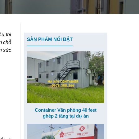
u thi
SẢN PHẨM NỔI BẬT
m chỗ
n sức
Container Văn phòng 40 feet
ghép 2 tầng tại dự án