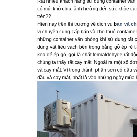
Rất nhiều khách hàng sử dụng container văn p
có múi khó chịu, ảnh hưởng đến sức khỏe cũn
trên??
Hiện nay trên thị trường về dịch vụ
b
án và ch
vị chuyên cung cấp bán và cho thuê container 
những container văn phòng khi sử dụng rất c
dụng vật liệu vách bên trong bằng gỗ ép rẻ 
keo để ép gỗ, gọi là chất formaldehyde rất độ
chúng ta thấy rất cay mắt. Ngoài ra một số đơ
và cay mắt. Vì trong thành phần sơn có dầu v
dầu và cay mắt, nhất là vào những ngày mùa 