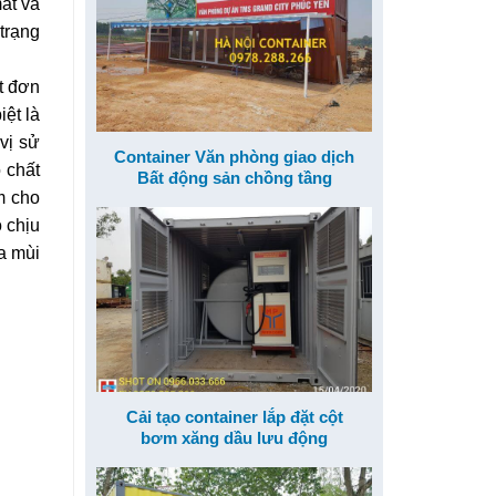
ắt và
trạng
t đơn
iệt là
vị sử
Container Văn phòng giao dịch
 chất
Bất động sản chồng tầng
àm cho
 chịu
a mùi
Cải tạo container lắp đặt cột
bơm xăng dầu lưu động