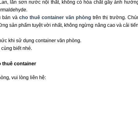
an, lăn sơn nước nội thất, không có hóa chất gây ảnh hưởn
ormaldehyde.
ụ bán và
cho thuê container văn phòng
trên thị trường. Chún
g sản phẩm tuyệt vời nhất, không ngừng nâng cao và cải tiến
thức khi sử dụng container văn phòng.
 cùng biết nhé.
o thuê container
ng, vui lòng liên hệ: