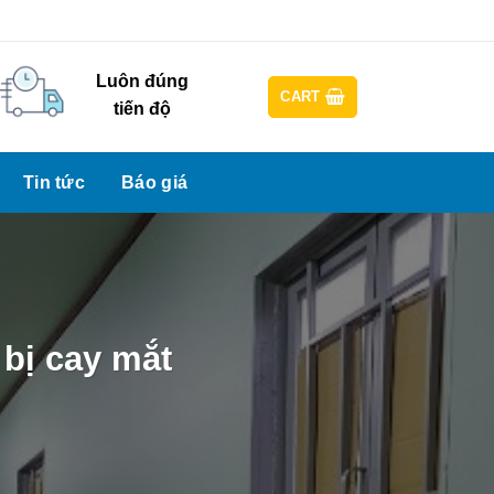
n Theme Options > Menus
Newsletter
Luôn đúng
CART
tiến độ
Tin tức
Báo giá
bị cay mắt