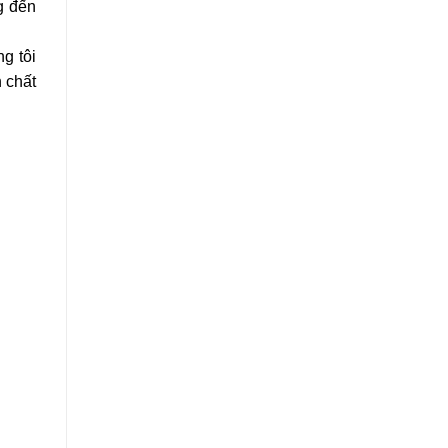
g đến
g tôi
 chất