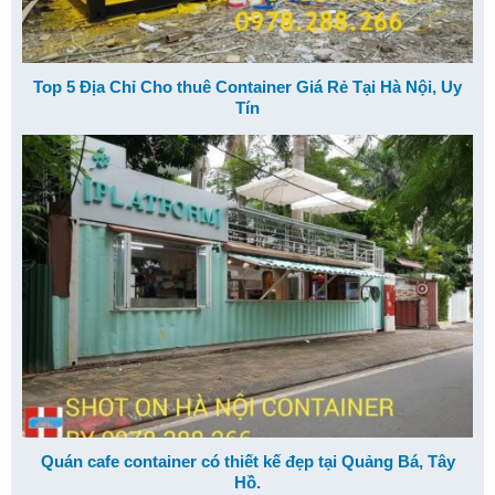
Top 5 Địa Chỉ Cho thuê Container Giá Rẻ Tại Hà Nội, Uy
Tín
Quán cafe container có thiết kế đẹp tại Quảng Bá, Tây
Hồ.