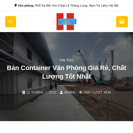
Skip
Văn phòng:
Phố Sa Đôi- Km 3 Đại Lộ Thăng Long, Nam Từ Liêm, Hà Nội
to
content
TIN TỨC
Bán Container Văn Phòng Giá Rẻ, Chất
Lượng Tốt Nhất
22 THÁNG 7, 2021
-
ADMIN
-
3597 LƯỢT XEM