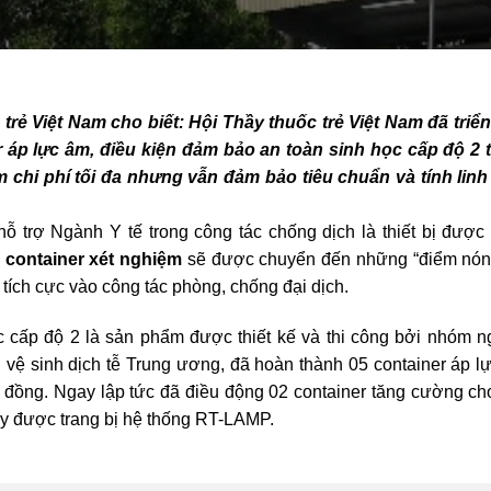
rẻ Việt Nam cho biết: Hội Thầy thuốc trẻ Việt Nam đã triển
 áp lực âm, điều kiện đảm bảo an toàn sinh học cấp độ 2 
ệm chi phí tối đa nhưng vẫn đảm bảo tiêu chuẩn và tính linh
…
ỗ trợ Ngành Y tế trong công tác chống dịch là thiết bị được
c
container xét nghiệm
sẽ được chuyển đến những “điểm nón
tích cực vào công tác phòng, chống đại dịch.
c cấp độ 2 là sản phẩm được thiết kế và thi công bởi nhóm n
 vệ sinh dịch tễ Trung ương, đã hoàn thành 05 container áp l
tỉ đồng. Ngay lập tức đã điều động 02 container tăng cường cho
y được trang bị hệ thống RT-LAMP.