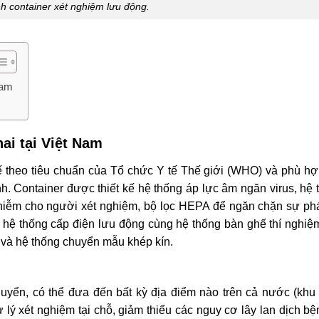
h container xét nghiệm lưu động.
Nam
hai tại Việt Nam
ế theo tiêu chuẩn của Tổ chức Y tế Thế giới (WHO) và phù hợ
h. Container được thiết kế hệ thống áp lực âm ngăn virus, hệ 
 nhiễm cho người xét nghiệm, bộ lọc HEPA để ngăn chặn sự phá
ư hệ thống cấp điện lưu động cùng hệ thống bàn ghế thí nghiệm
tế và hệ thống chuyển mẫu khép kín.
huyển, có thể đưa đến bất kỳ địa điểm nào trên cả nước (khu
 lý xét nghiệm tại chỗ, giảm thiểu các nguy cơ lây lan dịch bệ