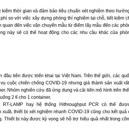
t kiệm thời gian và đảm bảo tiêu chuẩn xét nghiệm theo hướn
hí so với việc xây dựng phòng thí nghiệm tại chỗ, tiết kiệm ch
 quan đến việc vận chuyển mẫu từ điểm lấy mẫu đến các phòn
ộng này sẽ có thể hoạt động cho các nhu cầu khác của phòn
 đầu tiên được triển khai tại Việt Nam. Trên thế giới, các quố
c vụ cuộc chiến chống COVID-19 nhưng giá thành sản xuất rất
er. Nhóm nghiên cứu đã ứng dụng và cải tiến mô hình trên thế 
ống 2 tỉ cho 1 container.
g RT-LAMP hay hệ thống Hithroughput PCR có thể đượ
xuất, thiết bị xét nghiệm nhanh COVID-19 cũng cho kết quả 
. Thiết bị này được kỳ vọng sẽ hỗ trợ hiệu quả nhất trong côn