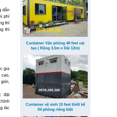
g dẫn
i phí
g thí
g thí
Container Văn phòng 40 feet cải
tạo ( Rộng 3,5m x Dài 12m)
c gia
 cao,
giới,
c đặt
chính
Container vệ sinh 10 feet thiết kế
g tác
04 phòng riêng biệt