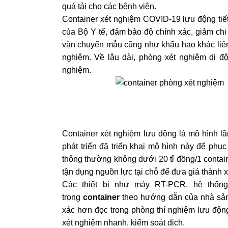
quá tải cho các bệnh viện.
Container xét nghiệm COVID-19 lưu động tiế
của Bộ Y tế, đảm bảo độ chính xác, giảm chi p
vận chuyển mẫu cũng như khấu hao khác liên
nghiệm. Về lâu dài, phòng xét nghiệm di đ
nghiệm.
Container xét nghiệm lưu động là mô hình lần
phát triển đã triển khai mô hình này để phụ
thông thường không dưới 20 tỉ đồng/1 contain
tận dụng nguồn lực tại chỗ để đưa giá thành xu
Các thiết bị như máy RT-PCR, hệ thốn
trong
container
theo hướng dẫn của nhà sản 
xác hơn đọc trong phòng thí nghiệm lưu động
xét nghiệm nhanh, kiểm soát dịch.