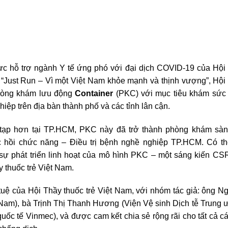
ực hỗ trợ ngành Y tế ứng phó với đại dịch COVID-19 của Hội
ạy “Just Run – Vì một Việt Nam khỏe mạnh và thịnh vượng”, Hội
Phòng khám lưu động
Container
(PKC) với mục tiêu khám sức
iệp trên địa bàn thành phố và các tỉnh lân cận.
tạp hơn tại TP.HCM, PKC này đã trở thành phòng khám sàn
 hồi chức năng – Điều trị bệnh nghề nghiệp TP.HCM. Có th
sự phát triển linh hoạt của mô hình PKC – một sáng kiến CS
y thuốc trẻ Việt Nam.
tuệ của Hội Thầy thuốc trẻ Việt Nam, với nhóm tác giả: ông N
 Nam), bà Trịnh Thị Thanh Hương (Viện Vệ sinh Dịch tễ Trung 
c tế Vinmec), và được cam kết chia sẻ rộng rãi cho tất cả cá