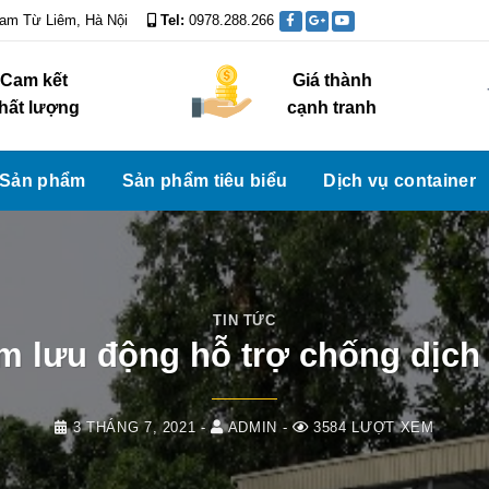
Nam Từ Liêm, Hà Nội
Tel:
0978.288.266
Assign a menu i
Cam kết
Giá thành
hất lượng
cạnh tranh
Sản phẩm
Sản phẩm tiêu biểu
Dịch vụ container
TIN TỨC
m lưu động hỗ trợ chống dịch
3 THÁNG 7, 2021
-
ADMIN
-
3584 LƯỢT XEM