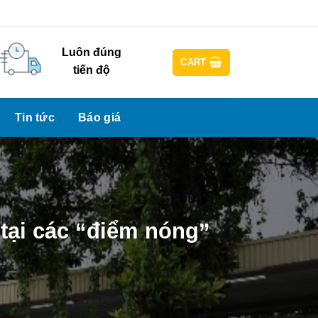
n Theme Options > Menus
Newsletter
Luôn đúng
CART
tiến độ
Tin tức
Báo giá
 tại các “điểm nóng”