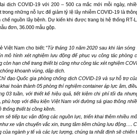
đại dịch COVID-19 với 200 – 500 ca mắc mới mỗi ngày, nhiề
t trong những nỗ lực để giảm tỷ lệ lây nhiễm COVID-19 là thôn
 chế nguồn lây bệnh. Dự kiến khi được trang bị hệ thống RT-
 mẫu đơn, 36.000 mẫu gộp.
 Việt Nam cho biết: “
Từ tháng 10 năm 2020 sau khi làn sóng 
iển mô hình xét nghiệm lưu động để phục vụ công tác phòng 
ng còn hạn chế trang thiết bị cũng như công tác xét nghiệm COV
 chóng khoanh vùng, dập dịch.
Chỉ đạo Quốc gia phòng chống dịch COVID-19 và sự hỗ trợ củ
ển khai hoàn thành 05 phòng thí nghiệm container áp lực âm, điề
 03 tuần, với thiết kế hiệu quả, tiết kiệm chi phí tối đa nhưn
t, phù hợp với điều kiện Việt Nam với đường sá giao thông nhiề
 thống thiết bị cồng kềnh.
Nam sẽ tiếp tục vận động các nguồn lực, triển khai thêm nhiều m
 như xe vận chuyển vắc xin, trung tâm tiêm chủng lưu động…. 
ng của ngành y tế và các lực lượng, chúng ta nhất định sẽ chiến