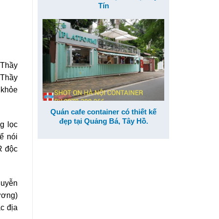
Tín
 Thầy
 Thầy
 khỏe
Quán cafe container có thiết kế
đẹp tại Quảng Bá, Tây Hồ.
g lọc
ể nói
R độc
guyễn
ương)
c địa