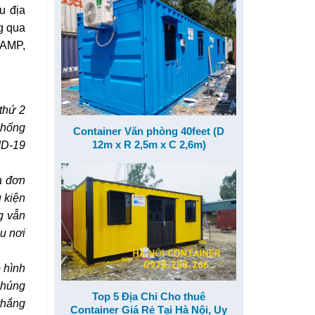
u địa
g qua
LAMP,
thứ 2
chống
Container Văn phòng 40feet (D
12m x R 2,5m x C 2,6m)
ID-19
a đơn
u kiện
g vẫn
u nơi
ô hình
Chúng
Top 5 Địa Chỉ Cho thuê
 thắng
Container Giá Rẻ Tại Hà Nội, Uy