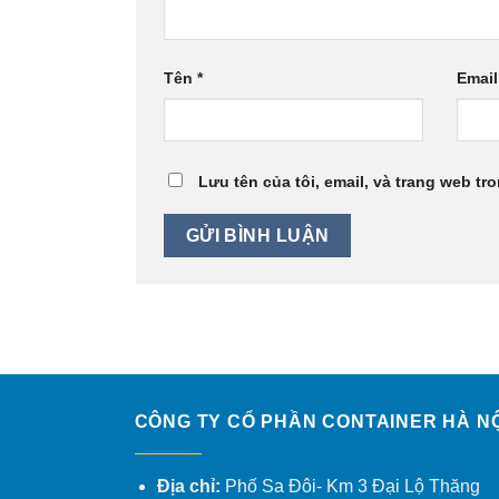
Tên
*
Emai
Lưu tên của tôi, email, và trang web tro
CÔNG TY CỔ PHẦN CONTAINER HÀ NỘ
Địa chỉ:
Phố Sa Đôi- Km 3 Đại Lộ Thăng