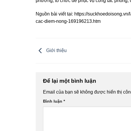
phương, tổ chức để phục vụ công tác phòng, 
Nguồn bài viết tại:
https://suckhoedoisong.vn/l
cac-diem-nong-169196213.htm
Giới thiệu
Để lại một bình luận
Email của bạn sẽ không được hiển thị côn
Bình luận
*