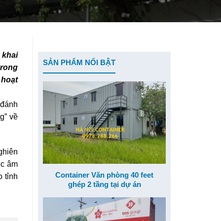
 khai
SẢN PHẨM NỔI BẬT
trong
 hoạt
 đánh
g” về
ghiên
ực âm
Container Văn phòng 40 feet
 tỉnh
ghép 2 tầng tại dự án