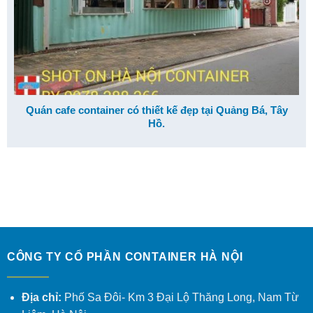
Quán cafe container có thiết kế đẹp tại Quảng Bá, Tây
Hồ.
CÔNG TY CỔ PHẦN CONTAINER HÀ NỘI
Địa chỉ:
Phố Sa Đôi- Km 3 Đại Lộ Thăng Long, Nam Từ