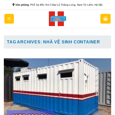
Skip
Văn phòng:
Phố Sa Đôi- Km 3 Đại Lộ Thăng Long, Nam Từ Liêm, Hà Nội
to
content
TAG ARCHIVES:
NHÀ VỆ SINH CONTAINER