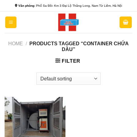
Skip
Văn phòng:
Phố Sa Đôi- Km 3 Đại Lộ Thăng Long, Nam Từ Liêm, Hà Nội
to
content
HOME
/
PRODUCTS TAGGED “CONTAINER CHỨA
DẦU”
FILTER