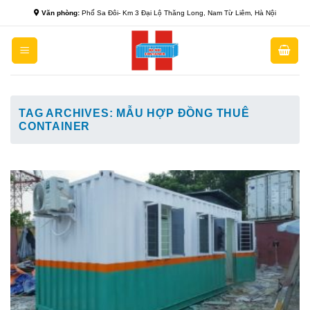
Skip
Văn phòng:
Phố Sa Đôi- Km 3 Đại Lộ Thăng Long, Nam Từ Liêm, Hà Nội
to
content
TAG ARCHIVES:
MẪU HỢP ĐỒNG THUÊ
CONTAINER