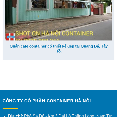
Quán cafe container có thiết kế đẹp tại Quảng Bá, Tây
Hồ.
CÔNG TY CỔ PHẦN CONTAINER HÀ NỘI
Địa chỉ:
Phố Sa Đôi- Km 3 Đại Lộ Thăng Long, Nam Từ