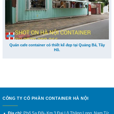
Quán cafe container có thiết kế đẹp tại Quảng Bá, Tây
Hồ.
CÔNG TY CỔ PHẦN CONTAINER HÀ NỘI
Địa chỉ:
Phố Sa Đôi- Km 3 Đại Lộ Thăng Long, Nam Từ